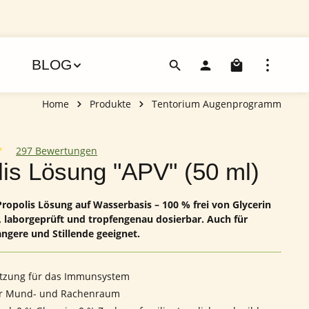
Warenko
BLOG
Home
Produkte
Tentorium Augenprogramm
297 Bewertungen
iche Bewertung von 4.96 von 5 Sternen
lis Lösung "APV" (50 ml)
Propolis Lösung auf Wasserbasis – 100 % frei von Glycerin
 laborgeprüft und tropfengenau dosierbar. Auch für
ngere und Stillende geeignet.
ützung für das Immunsystem
für Mund- und Rachenraum