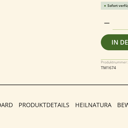
Sofort verfü
Produkt 
IN D
Produktnummer:
TM1674
DARD
PRODUKTDETAILS
HEILNATURA
BE