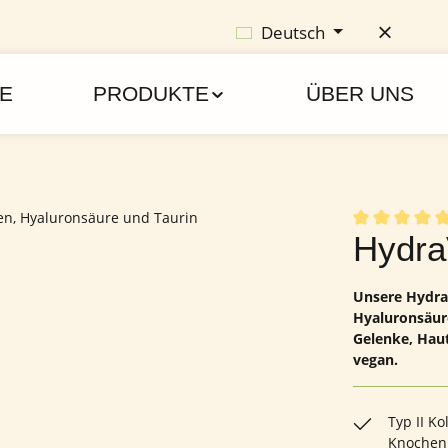
Deutsch
E
PRODUKTE
ÜBER UNS
Durchschnittl
Hydra
Unsere HydraV
Hyaluronsäure
Gelenke, Haut
vegan.
Typ II K
Knochen