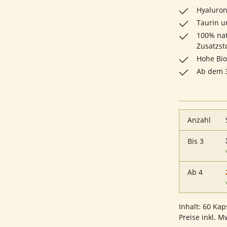
Hyaluron
Taurin u
100% nat
Zusatzst
Hohe Bio
Ab dem 3
Anzahl
Bis
3
Ab
4
Inhalt:
60 Kap
Preise inkl. M