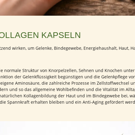
KOLLAGEN KAPSELN
zend wirken, um Gelenke, Bindegewebe, Energiehaushalt, Haut, Ha
die normale Struktur von Knorpelzellen, Sehnen und Knochen unter
nktion der Gelenkflüssigkeit begünstigen und die Gelenkpflege vo
reigene Aminosäure, die zahlreiche Prozesse im Zellstoffwechsel un
ern und so das allgemeine Wohlbefinden und die Vitalität im Allta
 natürlichen Kollagenbildung der Haut und im Bindegewebe bei, w
en, die Spannkraft erhalten bleiben und ein Anti-Aging gefördert 