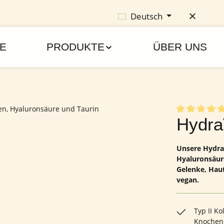
Deutsch
E
PRODUKTE
ÜBER UNS
Durchschnittl
Hydra
Unsere HydraV
Hyaluronsäure
Gelenke, Haut
vegan.
Typ II K
Knochen