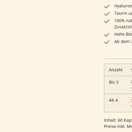
Hyaluron
Taurin u
100% nat
Zusatzst
Hohe Bio
Ab dem 3
Anzahl
Bis
3
Ab
4
Inhalt:
60 Kap
Preise inkl. M