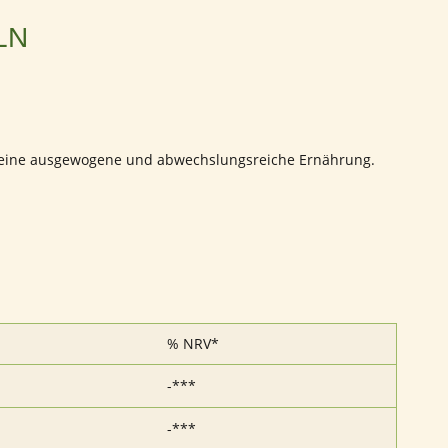
LN
̈r eine ausgewogene und abwechslungsreiche Ernährung.
% NRV*
-***
-***