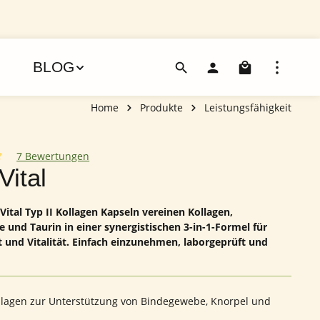
Warenko
BLOG
Home
Produkte
Leistungsfähigkeit
7 Bewertungen
iche Bewertung von 5 von 5 Sternen
Vital
ital Typ II Kollagen Kapseln vereinen Kollagen,
 und Taurin in einer synergistischen 3-in-1-Formel für
 und Vitalität. Einfach einzunehmen, laborgeprüft und
ollagen zur Unterstützung von Bindegewebe, Knorpel und