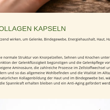
KOLLAGEN KAPSELN
zend wirken, um Gelenke, Bindegewebe, Energiehaushalt, Haut, Ha
die normale Struktur von Knorpelzellen, Sehnen und Knochen unter
nktion der Gelenkflüssigkeit begünstigen und die Gelenkpflege vo
reigene Aminosäure, die zahlreiche Prozesse im Zellstoffwechsel un
ern und so das allgemeine Wohlbefinden und die Vitalität im Allta
 natürlichen Kollagenbildung der Haut und im Bindegewebe bei, w
en, die Spannkraft erhalten bleiben und ein Anti-Aging gefördert 