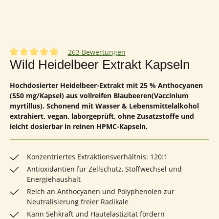
263 Bewertungen
Durchschnittliche Bewertung von 4.92 von 5 Sternen
Wild Heidelbeer Extrakt Kapseln
Hochdosierter Heidelbeer-Extrakt mit 25 % Anthocyanen
(550 mg/Kapsel) aus vollreifen Blaubeeren(Vaccinium
myrtillus). Schonend mit Wasser & Lebensmittelalkohol
extrahiert, vegan, laborgeprüft, ohne Zusatzstoffe und
leicht dosierbar in reinen HPMC-Kapseln.
Konzentriertes Extraktionsverhältnis: 120:1
Antioxidantien für Zellschutz, Stoffwechsel und
Energiehaushalt
Reich an Anthocyanen und Polyphenolen zur
Neutralisierung freier Radikale
Kann Sehkraft und Hautelastizität fördern