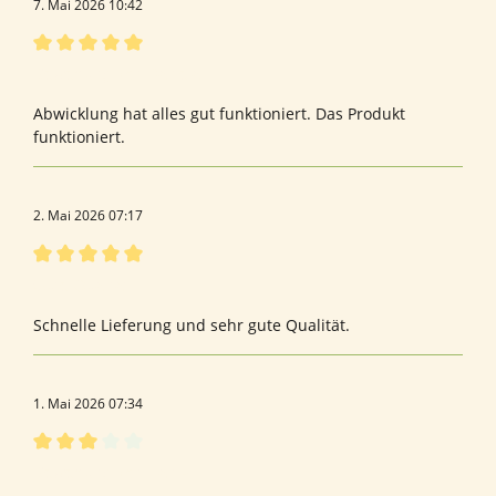
7. Mai 2026 10:42
Bewertung mit 5 von 5 Sternen
Bewertung von Daniela H.
Abwicklung hat alles gut funktioniert. Das Produkt
funktioniert.
2. Mai 2026 07:17
Bewertung mit 5 von 5 Sternen
Gute Qualität
Schnelle Lieferung und sehr gute Qualität.
1. Mai 2026 07:34
Bewertung mit 3 von 5 Sternen
Bewertung von Han P.