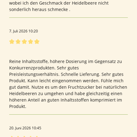
wobei ich den Geschmack der Heidelbeere nicht
sonderlich heraus schmecke .
7. Juli 2026 10:20
Bewertung mit 5 von 5 Sternen
Alles Bestens! Super Produkt!
Reine Inhaltsstoffe, höhere Dosierung im Gegensatz zu
Konkurrenzprodukten. Sehr gutes
Preisleistungsverhältnis. Schnelle Lieferung. Sehr gutes
Produkt. Kann leicht eingenommen werden. Fühle mich
gut damit. Nutze es um den Fruchtzucker bei natürlichen
Heidelbeeren zu umgehen und habe gleichzeitig einen
höheren Anteil an guten Inhaltsstoffen komprimiert im
Produkt.
20. Juni 2026 10:45