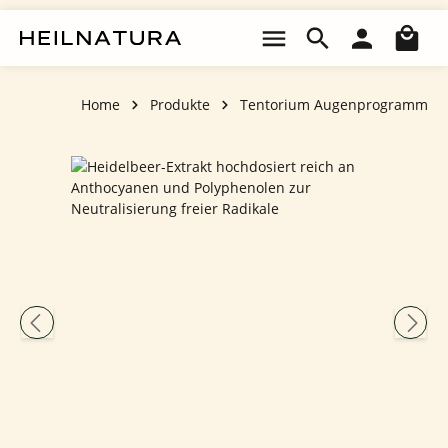
Zum Hauptinhalt springen
Wa
Home
Produkte
Tentorium Augenprogramm
Bildergalerie überspringen