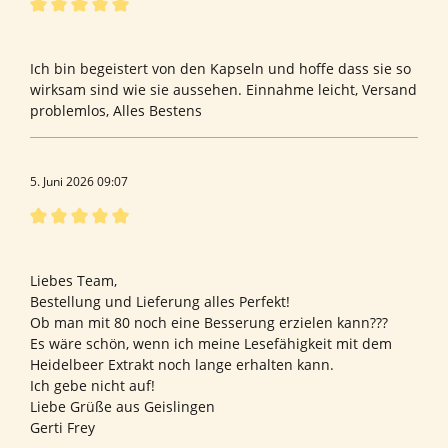
Bewertung mit 5 von 5 Sternen
Wildheidelbeere
Ich bin begeistert von den Kapseln und hoffe dass sie so
wirksam sind wie sie aussehen. Einnahme leicht, Versand
problemlos, Alles Bestens
5. Juni 2026 09:07
Bewertung mit 5 von 5 Sternen
Bewertung von Gerti F.
Liebes Team,
Bestellung und Lieferung alles Perfekt!
Ob man mit 80 noch eine Besserung erzielen kann???
Es wäre schön, wenn ich meine Lesefähigkeit mit dem
Heidelbeer Extrakt noch lange erhalten kann.
Ich gebe nicht auf!
Liebe Grüße aus Geislingen
Gerti Frey