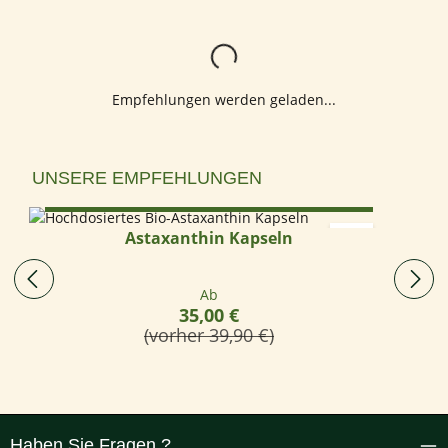
Lädt...
Empfehlungen werden geladen...
Produktgalerie überspringen
UNSERE EMPFEHLUNGEN
Optionen wählen
Astaxanthin Kapseln
Regulärer Preis:
Ab
35,00 €
(vorher 39,90 €)
Haben Sie Fragen ?