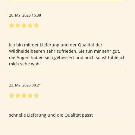
26. Mai 2026 16:38
Bewertung mit 5 von 5 Sternen
Wildheidelbeeren
Ich bin mit der Lieferung und der Qualität der
Wildheidelbeeren sehr zufrieden. Sie tun mir sehr gut,
die Augen haben sich gebessert und auch sonst fühle ich
mich sehe wohl
23. Mai 2026 08:21
Bewertung mit 5 von 5 Sternen
Bewertung von andreas s.
schnelle Lieferung und die Qualität passt