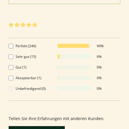
263 von 263 Bewertungen
Durchschnittliche Bewertung von 4.92 von 5 Sternen
4.92 von 5 Sternen
Perfekt (246)
94%
Sehr gut (15)
6%
Gut (1)
0%
Akzeptierbar (1)
0%
Unbefriedigend (0)
0%
Bewerten Sie dieses Produkt!
Teilen Sie Ihre Erfahrungen mit anderen Kunden.