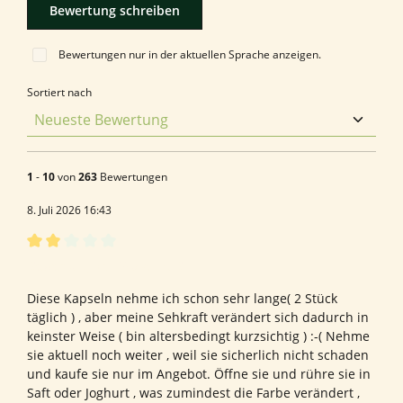
Bewertung schreiben
Bewertungen nur in der aktuellen Sprache anzeigen.
Sortiert nach
1
-
10
von
263
Bewertungen
8. Juli 2026 16:43
Bewertung mit 2 von 5 Sternen
Bewertung von Susanne B.
Diese Kapseln nehme ich schon sehr lange( 2 Stück
täglich ) , aber meine Sehkraft verändert sich dadurch in
keinster Weise ( bin altersbedingt kurzsichtig ) :-( Nehme
sie aktuell noch weiter , weil sie sicherlich nicht schaden
und kaufe sie nur im Angebot. Öffne sie und rühre sie in
Saft oder Joghurt , was zumindest die Farbe verändert ,