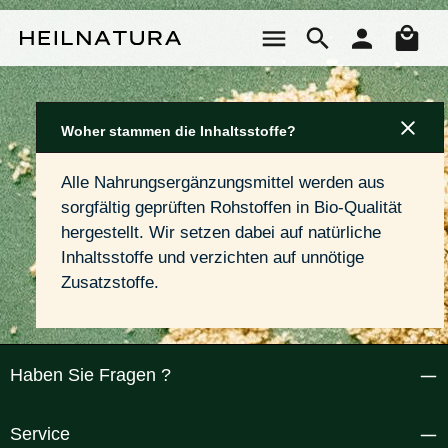
Zum Hauptinhalt springen
Wa
Woher stammen die Inhaltsstoffe?
Alle Nahrungsergänzungsmittel werden aus 
sorgfältig geprüften Rohstoffen in Bio-Qualität 
hergestellt. Wir setzen dabei auf natürliche 
Inhaltsstoffe und verzichten auf unnötige 
Zusatzstoffe.
Haben Sie Fragen ?
Service