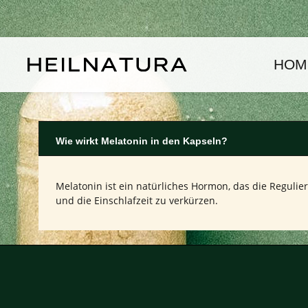
um Hauptinhalt springen
Zur Hauptnavigation springen
HOM
Wie wirkt Melatonin in den Kapseln?
Melatonin ist ein natürliches Hormon, das die Reguli
und die Einschlafzeit zu verkürzen.