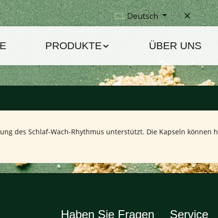
Deutsch
E
PRODUKTE
ÜBER UNS
erung des Schlaf-Wach-Rhythmus unterstützt. Die Kapseln können he
Haben Sie Fragen
Service