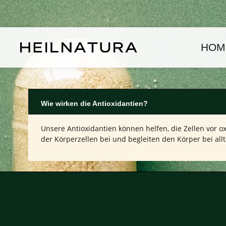
um Hauptinhalt springen
Zur Hauptnavigation springen
HOM
Wie wirken die Antioxidantien?
Unsere Antioxidantien können helfen, die Zellen vor ox
der Körperzellen bei und begleiten den Körper bei allt