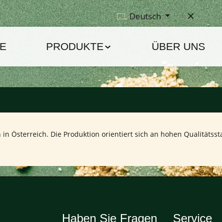
Deutsch
E
PRODUKTE
ÜBER UNS
in Österreich. Die Produktion orientiert sich an hohen Qualitätssta
Haben Sie Fragen
Service