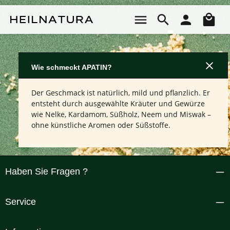
Zum Hauptinhalt springen
Wa
Wie schmeckt APATIN?
Der Geschmack ist natürlich, mild und pflanzlich. Er
entsteht durch ausgewählte Kräuter und Gewürze
wie Nelke, Kardamom, Süßholz, Neem und Miswak –
ohne künstliche Aromen oder Süßstoffe.
Haben Sie Fragen ?
Service