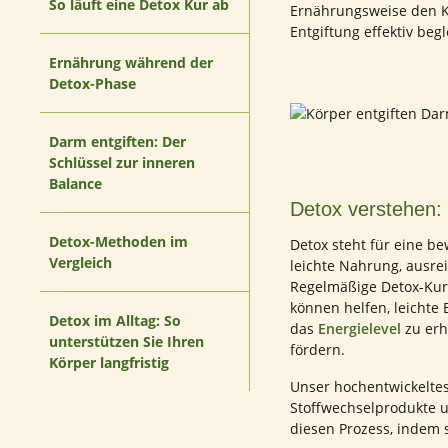
So läuft eine Detox Kur ab
Ernährungsweise den K
Entgiftung effektiv beg
Ernährung während der
Detox-Phase
Darm entgiften: Der
Schlüssel zur inneren
Balance
Detox verstehen: 
Detox-Methoden im
Detox steht für eine b
Vergleich
leichte Nahrung, ausre
Regelmäßige Detox-Kure
können helfen, leichte
Detox im Alltag: So
das
Energielevel
zu erh
unterstützen Sie Ihren
fördern.
Körper langfristig
Unser hochentwickeltes
Stoffwechselprodukte 
diesen Prozess, indem s