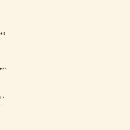
elt
tees
n
 7-
.