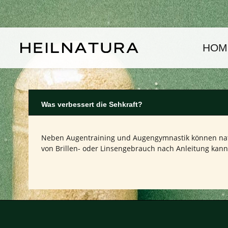
um Hauptinhalt springen
Zur Hauptnavigation springen
HOM
Was verbessert die Sehkraft?
Neben Augentraining und Augengymnastik können natür
von Brillen- oder Linsengebrauch nach Anleitung kann