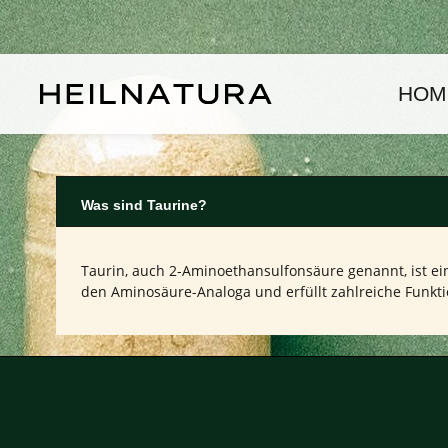
um Hauptinhalt springen
Zur Hauptnavigation springen
HOM
Was sind Taurine?
Taurin, auch 2-Aminoethansulfonsäure genannt, ist ei
den Aminosäure-Analoga und erfüllt zahlreiche Funkti