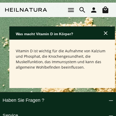
Zum Hauptinhalt springen
Wa
Was macht Vitamin D im Körper?
Vitamin D ist wichtig für die Aufnahme von Kalzium
und Phosphat, die Knochengesundheit, die
Muskelfunktion, das Immunsystem und kann das
allgemeine Wohlbefinden beeinflussen.
Haben Sie Fragen ?
Service