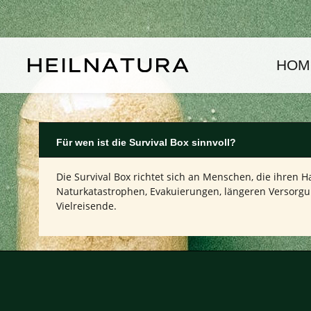
um Hauptinhalt springen
Zur Hauptnavigation springen
HOM
Für wen ist die Survival Box sinnvoll?
Die Survival Box richtet sich an Menschen, die ihren 
Naturkatastrophen, Evakuierungen, längeren Versorgu
Vielreisende.