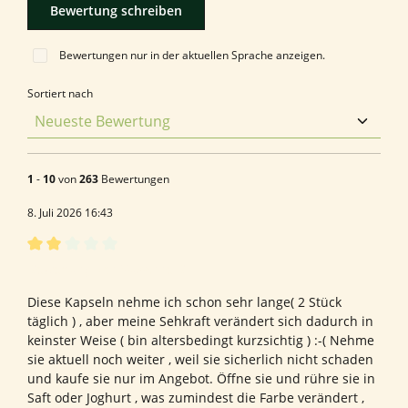
Bewertung schreiben
Bewertungen nur in der aktuellen Sprache anzeigen.
Sortiert nach
1
-
10
von
263
Bewertungen
8. Juli 2026 16:43
Bewertung mit 2 von 5 Sternen
Bewertung von Susanne B.
Diese Kapseln nehme ich schon sehr lange( 2 Stück
täglich ) , aber meine Sehkraft verändert sich dadurch in
keinster Weise ( bin altersbedingt kurzsichtig ) :-( Nehme
sie aktuell noch weiter , weil sie sicherlich nicht schaden
und kaufe sie nur im Angebot. Öffne sie und rühre sie in
Saft oder Joghurt , was zumindest die Farbe verändert ,