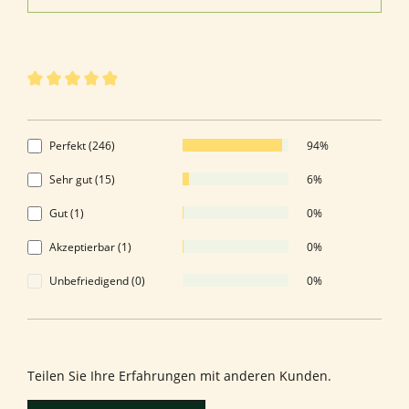
263 von 263 Bewertungen
Durchschnittliche Bewertung von 4.92 von 5 Sternen
4.92 von 5 Sternen
Perfekt (246)
94%
Sehr gut (15)
6%
Gut (1)
0%
Akzeptierbar (1)
0%
Unbefriedigend (0)
0%
Bewerten Sie dieses Produkt!
Teilen Sie Ihre Erfahrungen mit anderen Kunden.