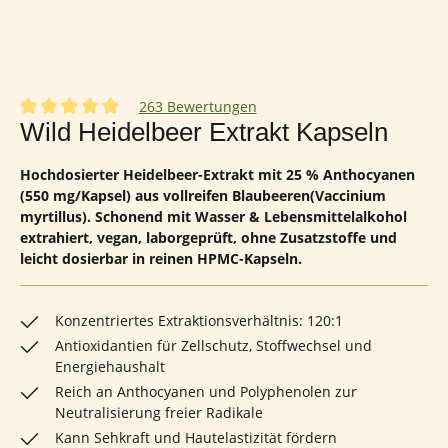
263 Bewertungen
Durchschnittliche Bewertung von 4.92 von 5 Sternen
Wild Heidelbeer Extrakt Kapseln
Hochdosierter Heidelbeer-Extrakt mit 25 % Anthocyanen
(550 mg/Kapsel) aus vollreifen Blaubeeren(Vaccinium
myrtillus). Schonend mit Wasser & Lebensmittelalkohol
extrahiert, vegan, laborgeprüft, ohne Zusatzstoffe und
leicht dosierbar in reinen HPMC-Kapseln.
Konzentriertes Extraktionsverhältnis: 120:1
Antioxidantien für Zellschutz, Stoffwechsel und
Energiehaushalt
Reich an Anthocyanen und Polyphenolen zur
Neutralisierung freier Radikale
Kann Sehkraft und Hautelastizität fördern