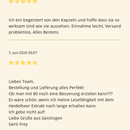
Bewertung mit 5 von 5 Sternen
Wildheidelbeere
Ich bin begeistert von den Kapseln und hoffe dass sie so
wirksam sind wie sie aussehen. Einnahme leicht, Versand
problemlos, Alles Bestens
5. Juni 2026 09:07
Bewertung mit 5 von 5 Sternen
Bewertung von Gerti F.
Liebes Team,
Bestellung und Lieferung alles Perfekt!
Ob man mit 80 noch eine Besserung erzielen kann???
Es wäre schön, wenn ich meine Lesefähigkeit mit dem
Heidelbeer Extrakt noch lange erhalten kann.
Ich gebe nicht auf!
Liebe Grüße aus Geislingen
Gerti Frey