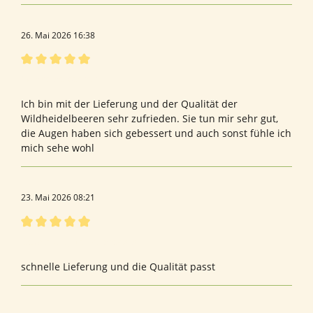
26. Mai 2026 16:38
Bewertung mit 5 von 5 Sternen
Wildheidelbeeren
Ich bin mit der Lieferung und der Qualität der
Wildheidelbeeren sehr zufrieden. Sie tun mir sehr gut,
die Augen haben sich gebessert und auch sonst fühle ich
mich sehe wohl
23. Mai 2026 08:21
Bewertung mit 5 von 5 Sternen
Bewertung von andreas s.
schnelle Lieferung und die Qualität passt