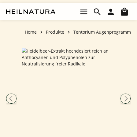
Zum Hauptinhalt springen
Wa
Home
Produkte
Tentorium Augenprogramm
Bildergalerie überspringen