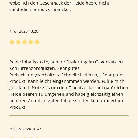
wobei ich den Geschmack der Heidelbeere nicht
sonderlich heraus schmecke .
7. Juli 2026 10:20
Bewertung mit 5 von 5 Sternen
Alles Bestens! Super Produkt!
Reine Inhaltsstoffe, höhere Dosierung im Gegensatz zu
Konkurrenzprodukten. Sehr gutes
Preisleistungsverhältnis. Schnelle Lieferung. Sehr gutes
Produkt. Kann leicht eingenommen werden. Fühle mich
gut damit. Nutze es um den Fruchtzucker bei natürlichen
Heidelbeeren zu umgehen und habe gleichzeitig einen
höheren Anteil an guten Inhaltsstoffen komprimiert im
Produkt.
20. Juni 2026 10:45