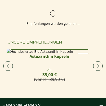
Lädt...
Empfehlungen werden geladen...
Produktgalerie überspringen
UNSERE EMPFEHLUNGEN
Optionen wählen
Astaxanthin Kapseln
Regulärer Preis:
Ab
35,00 €
(vorher 39,90 €)
Haben Sie Fragen ?