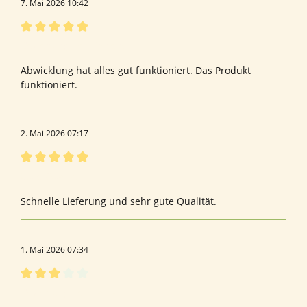
7. Mai 2026 10:42
Bewertung mit 5 von 5 Sternen
Bewertung von Daniela H.
Abwicklung hat alles gut funktioniert. Das Produkt
funktioniert.
2. Mai 2026 07:17
Bewertung mit 5 von 5 Sternen
Gute Qualität
Schnelle Lieferung und sehr gute Qualität.
1. Mai 2026 07:34
Bewertung mit 3 von 5 Sternen
Bewertung von Han P.