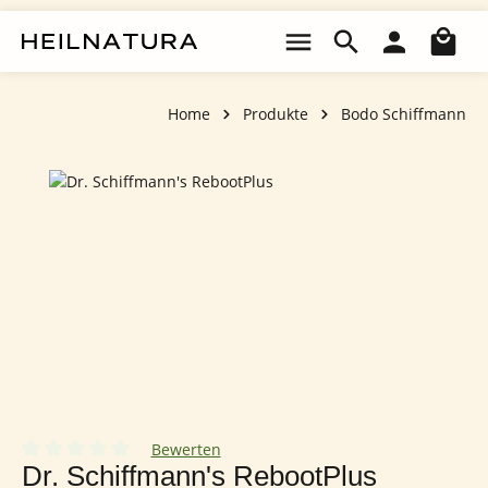
Zum Hauptinhalt springen
Wa
Home
Produkte
Bodo Schiffmann
Bildergalerie überspringen
Bewerten
Durchschnittliche Bewertung von 0 von 5 Sternen
Dr. Schiffmann's RebootPlus